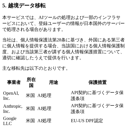
5. 越境データ移転
本サービスでは、AIツールの処理および一部のインフラサ
ービスにおいて、登録ユーザーの情報が日本国外のサーバー
で処理される場合があります。
当社は、個人情報保護法第28条に基づき、外国にある第三者
に個人情報を提供する場合、当該国における個人情報保護制
度、および当該第三者が講ずる個人情報保護措置について、
適切に確認したうえで提供を行います。
主な移転先は以下のとおりです。
所在
事業者
用途
保護措置
国
API契約に基づくデータ保
OpenAI,
米国
AI処理
Inc.
護条項
API契約に基づくデータ保
Anthropic,
米国
AI処理
Inc.
護条項
Google
米国
AI処理
EU-US DPF認定
LLC