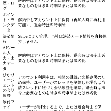
解約中はアカウント上に保持。退会時は法令上必
歴・ロ
要なものを除き即時削除または匿名化
グ
ポイン
ト・ラ
解約中もアカウント上に保持（再加入時に再利用
ンクデ
可能）。退会時は即時削除
ータ
決済情
Stripeにより管理。当社は決済カード情報を直接保
報
持しません
AIツー
ル入
解約中はアカウント上に保持。退会時は法令上必
力・出
要なものを除き即時削除または匿名化
力デー
タ
ひかり
アカウント利用中は、相談の継続と文脈参照のた
エージ
め保持。ユーザーがスレッドを削除した場合は当
ェント
該スレッドに紐づく会話履歴を削除。退会時は法
の会話
令上必要なものを除き即時削除または匿名化
履歴
添付フ
ァイ
ユーザーが削除するまで、または退会時まで保