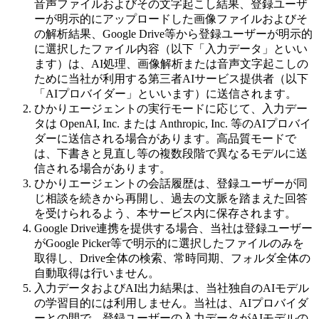
音声ファイルおよびその文字起こし結果、登録ユーザ
ーが明示的にアップロードした画像ファイルおよびそ
の解析結果、Google Drive等から登録ユーザーが明示的
に選択したファイル内容（以下「入力データ」といい
ます）は、AI処理、画像解析または音声文字起こしの
ために当社が利用する第三者AIサービス提供者（以下
「AIプロバイダー」といいます）に送信されます。
ひかりエージェントの実行モードに応じて、入力デー
タは OpenAI, Inc. または Anthropic, Inc. 等のAIプロバイ
ダーに送信される場合があります。高品質モードで
は、下書きと見直し等の複数段階で異なるモデルに送
信される場合があります。
ひかりエージェントの会話履歴は、登録ユーザーが同
じ相談を続きから再開し、過去の文脈を踏まえた回答
を受けられるよう、本サービス内に保存されます。
Google Drive連携を提供する場合、当社は登録ユーザー
がGoogle Picker等で明示的に選択したファイルのみを
取得し、Drive全体の検索、常時同期、フォルダ全体の
自動取得は行いません。
入力データおよびAI出力結果は、当社独自のAIモデル
の学習目的には利用しません。当社は、AIプロバイダ
ーとの間で、登録ユーザーの入力データがAIモデルの