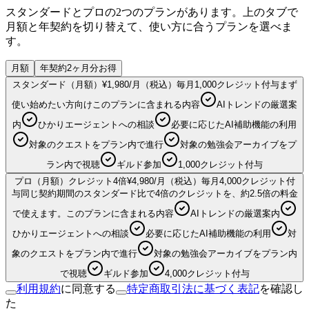
スタンダードとプロの2つのプランがあります。上のタブで
月額と年契約を切り替えて、使い方に合うプランを選べま
す。
月額
年契約
2ヶ月分お得
スタンダード（月額）
¥
1,980
/月（税込）
毎月1,000クレジット付与
まず
使い始めたい方向け
このプランに含まれる内容
AIトレンドの厳選案
内
ひかりエージェントへの相談
必要に応じたAI補助機能の利用
対象のクエストをプラン内で進行
対象の勉強会アーカイブをプ
ラン内で視聴
ギルド参加
1,000
クレジット付与
プロ（月額）
クレジット4倍
¥
4,980
/月（税込）
毎月4,000クレジット付
与
同じ契約期間のスタンダード比で4倍のクレジットを、約2.5倍の料金
で使えます。
このプランに含まれる内容
AIトレンドの厳選案内
ひかりエージェントへの相談
必要に応じたAI補助機能の利用
対
象のクエストをプラン内で進行
対象の勉強会アーカイブをプラン内
で視聴
ギルド参加
4,000
クレジット付与
利用規約
に同意する
特定商取引法に基づく表記
を確認し
た