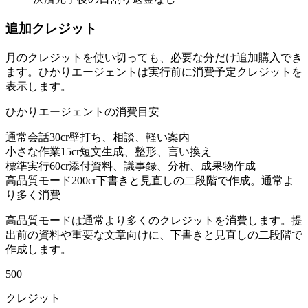
追加クレジット
月のクレジットを使い切っても、必要な分だけ追加購入でき
ます。ひかりエージェントは実行前に消費予定クレジットを
表示します。
ひかりエージェントの消費目安
通常会話
30
cr
壁打ち、相談、軽い案内
小さな作業
15
cr
短文生成、整形、言い換え
標準実行
60
cr
添付資料、議事録、分析、成果物作成
高品質モード
200
cr
下書きと見直しの二段階で作成。通常よ
り多く消費
高品質モードは通常より多くのクレジットを消費します。提
出前の資料や重要な文章向けに、下書きと見直しの二段階で
作成します。
500
クレジット