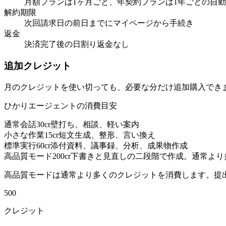
月額プランは1ヶ月ごと、年契約プランは1年ごとの自
解約期限
次回請求日の前日までにマイページから手続き
返金
決済完了後の日割り返金なし
追加クレジット
月のクレジットを使い切っても、必要な分だけ追加購入でき
ひかりエージェントの消費目安
通常会話
30
cr
壁打ち、相談、軽い案内
小さな作業
15
cr
短文生成、整形、言い換え
標準実行
60
cr
添付資料、議事録、分析、成果物作成
高品質モード
200
cr
下書きと見直しの二段階で作成。通常より
高品質モードは通常より多くのクレジットを消費します。提
500
クレジット