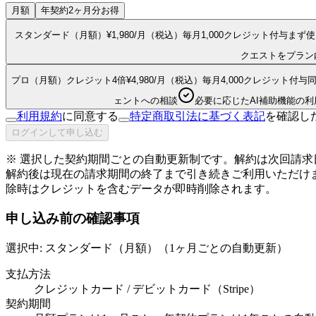
月額
年契約
2ヶ月分お得
スタンダード（月額）
¥
1,980
/月（税込）
毎月1,000クレジット付与
まず使
クエストをプラン
プロ（月額）
クレジット4倍
¥
4,980
/月（税込）
毎月4,000クレジット付与
ェントへの相談
必要に応じたAI補助機能の利
利用規約
に同意する
特定商取引法に基づく表記
を確認し
ログインして申し込む
※ 選択した契約期間ごとの自動更新制です。解約は次回請
解約後は現在の請求期間の終了まで引き続きご利用いただけ
除時はクレジットを含むデータが即時削除されます。
申し込み前の確認事項
選択中:
スタンダード（月額）
（
1ヶ月ごとの自動更新
）
支払方法
クレジットカード / デビットカード（Stripe）
契約期間