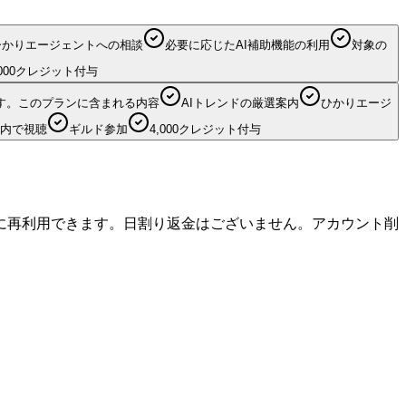
ひかりエージェントへの相談
必要に応じたAI補助機能の利用
対象の
000
クレジット付与
す。
このプランに含まれる内容
AIトレンドの厳選案内
ひかりエージ
内で視聴
ギルド参加
4,000
クレジット付与
に再利用できます。日割り返金はございません。アカウント削