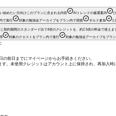
い始めたい方向け
このプランに含まれる内容
AIトレンドの厳選案内
内で進行
対象の勉強会アーカイブをプラン内で視聴
ギルド参加
1,
同じ契約期間のスタンダード比で4倍のクレジットを、約2.5倍の料金で使えま
用
対象のクエストをプラン内で進行
対象の勉強会アーカイブをプラン
た
求日の前日までにマイページからお手続きください。
ます。未使用クレジットはアカウント上に保持され、再加入時